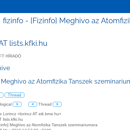
fizinfo - [Fizinfo] Meghivo az Atomf
 AT lists.kfki.hu
FT HÍRADÓ
hive
o] Meghivo az Atomfizika Tanszek szeminariu
l
Thread
logical
>
<
Thread
>
e Lorincz <lorincz AT eik.bme.hu>
T lists.kfki.hu
izinfo] Meghivo az Atomfizika Tanszek szeminariumara