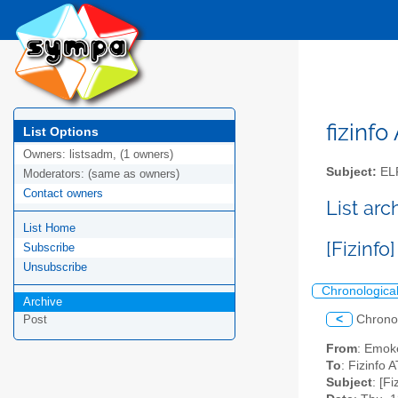
fizinfo
List Options
Owners:
listsadm, (1 owners)
Subject:
EL
Moderators:
(same as owners)
Contact owners
List arc
List Home
[Fizinf
Subscribe
Unsubscribe
Chronologica
Archive
<
Chrono
Post
From
: Emok
To
: Fizinfo A
Subject
: [F