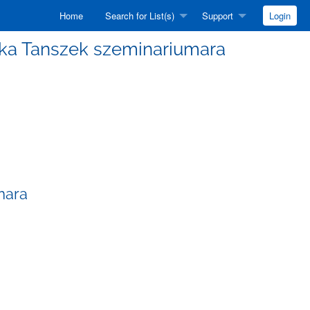
Home
Search for List(s)
Support
Login
izika Tanszek szeminariumara
mara