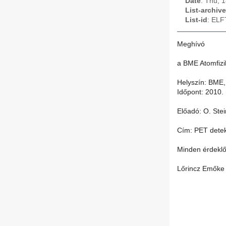
Date
: Thu, 
List-archive
List-id
: ELF
Meghívó
a BME Atomfiz
Helyszín: BME,
Időpont: 2010.
Előadó: O. Stei
Cím: PET dete
Minden érdeklő
Lőrincz Emőke