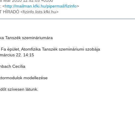
18 Mar 2010 12:52:03 +0100
: <
http://mailman.kfki.hu/pipermail/fizinfo
>
T HÍRADÓ <fizinfo.lists.kfki.hu>
ika Tanszék szemináriumára
 Fa épület, Atomfizika Tanszék szemináriumi szobája
 március 22. 14:15
nbach Cecília
ktormodulok modellezése
dőt szívesen látunk.