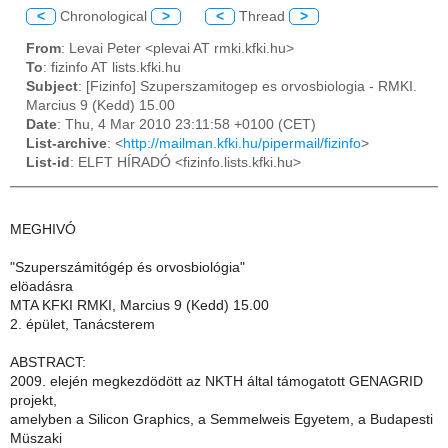
<
Chronological
>
<
Thread
>
From
: Levai Peter <plevai AT rmki.kfki.hu>
To
: fizinfo AT lists.kfki.hu
Subject
: [Fizinfo] Szuperszamitogep es orvosbiologia - RMKI.
Marcius 9 (Kedd) 15.00
Date
: Thu, 4 Mar 2010 23:11:58 +0100 (CET)
List-archive
: <
http://mailman.kfki.hu/pipermail/fizinfo
>
List-id
: ELFT HÍRADÓ <fizinfo.lists.kfki.hu>
MEGHIVÓ
"Szuperszámitógép és orvosbiológia"
elöadásra
MTA KFKI RMKI, Marcius 9 (Kedd) 15.00
2. épület, Tanácsterem
ABSTRACT:
2009. elején megkezdödött az NKTH által támogatott GENAGRID
projekt,
amelyben a Silicon Graphics, a Semmelweis Egyetem, a Budapesti
Müszaki