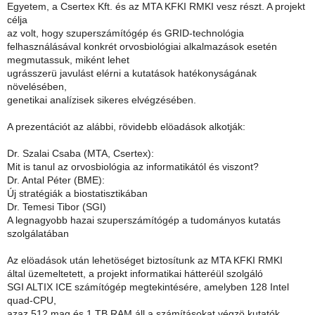
Egyetem, a Csertex Kft. és az MTA KFKI RMKI vesz részt. A projekt
célja
az volt, hogy szuperszámítógép és GRID-technológia
felhasználásával konkrét orvosbiológiai alkalmazások esetén
megmutassuk, miként lehet
ugrásszerü javulást elérni a kutatások hatékonyságának
növelésében,
genetikai analízisek sikeres elvégzésében.
A prezentációt az alábbi, rövidebb elöadások alkotják:
Dr. Szalai Csaba (MTA, Csertex):
Mit is tanul az orvosbiológia az informatikától és viszont?
Dr. Antal Péter (BME):
Új stratégiák a biostatisztikában
Dr. Temesi Tibor (SGI)
A legnagyobb hazai szuperszámítógép a tudományos kutatás
szolgálatában
Az elöadások után lehetöséget biztosítunk az MTA KFKI RMKI
által üzemeltetett, a projekt informatikai hátteréül szolgáló
SGI ALTIX ICE számítógép megtekintésére, amelyben 128 Intel
quad-CPU,
azaz 512 mag és 1 TB RAM áll a számításokat végzö kutatók