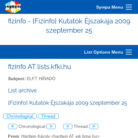
Sympa Menu
fizinfo - [Fizinfo] Kutatók Éjszakája 2009
szeptember 25
List Options Menu
fizinfo AT lists.kfki.hu
Subject:
ELFT HÍRADÓ
List archive
[Fizinfo] Kutatók Éjszakája 2009 szeptember 25
Chronological
Thread
<
Chronological
>
<
Thread
>
From
: Härtlein Károly <hartlein AT eik.bme.hu>