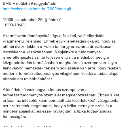
BME F épület 29 nagyelo"adó
http://szkeptikus.bme.hu/2009/map.gif
*2009. szeptember 25. (péntek)*
18:00-19:45
A természettudományoktól, így a fizikától, való elfordulás
világméretu" jelenség. Ennek egyik lehetséges oka az, hogy az
utóbbi évtizedekben a Fizika tantárgy óraszáma drasztikusan
lecsökkent a közoktatásban. Napjainkra a tudományos
ismeretterjesztés szinte teljesen eltu"nt a médiából, pedig a
közgondolkodás formálásában meghatározó szerepe van. Így a
felnövekvo" nemzedéknek nem sok esélye van arra, hogy fejében
modern, természettudományos világképpel kezdje a tudás alapú
társadalom tovább építését.
A kísérletezésnek nagyon fontos szerepe van a
természettudományos szemlélet megalapozásában. Ebben a két
órában az intézetünkben bemutatható kísérletekbo"l válogatunk,
azt szeretnénk megmutatni, hogy a fizika mennyire szövi át a
mindennapjainkat, és ezzel rávilágítani a fizika tudás-tanulás
fontosságára.