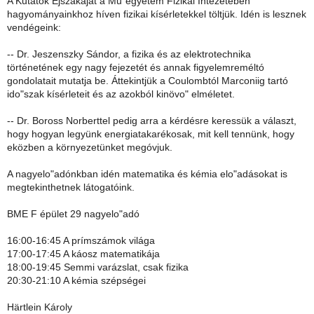
A Kutatók Éjszakáját a Mu"egyetem Fizikai Intézetében
hagyományainkhoz híven fizikai kísérletekkel töltjük. Idén is lesznek
vendégeink:
-- Dr. Jeszenszky Sándor, a fizika és az elektrotechnika
történetének egy nagy fejezetét és annak figyelemreméltó
gondolatait mutatja be. Áttekintjük a Coulombtól Marconiig tartó
ido"szak kísérleteit és az azokból kinövo" elméletet.
-- Dr. Boross Norberttel pedig arra a kérdésre keressük a választ,
hogy hogyan legyünk energiatakarékosak, mit kell tennünk, hogy
eközben a környezetünket megóvjuk.
A nagyelo"adónkban idén matematika és kémia elo"adásokat is
megtekinthetnek látogatóink.
BME F épület 29 nagyelo"adó
16:00-16:45 A prímszámok világa
17:00-17:45 A káosz matematikája
18:00-19:45 Semmi varázslat, csak fizika
20:30-21:10 A kémia szépségei
Härtlein Károly