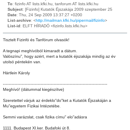
To
: fizinfo AT lists.kfki.hu, tanforum AT lists.kfki.hu
Subject
: [Fizinfo] Kutatók Éjszakája 2009 szeptember 25
Date
: Thu, 24 Sep 2009 13:37:27 +0200
List-archive
: <
http://mailman.kfki.hu/pipermail/fizinfo
>
List-id
: ELFT HÍRADÓ <fizinfo.lists.kfki.hu>
Tisztelt Fizinfó és Tanfórum olvasók!
A tegnapi meghívóból kimaradt a dátum.
Valószínu", hogy azért, mert a kutatók éjszakája mindíg az év
utolsó péntekén van.
Härtlein Károly
------------------------------------------------------------------------
Meghívó! (dátummal kiegészítve)
Szeretettel várjuk az érdeklo"do"ket a Kutatók Éjszakáján a
Mu"egyetem Fizikai Intézetébe.
Semmi varázslat, csak fizika címu" elo"adásra
1111. Budapest XI.ker. Budafoki út 8.