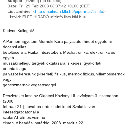
Subject
: [Fizinfo] (no subject)
Date
: Fri, 29 Feb 2008 08:37:42 +0100 (CET)
List-archive
: <
http://mailman.kfki.hu/pipermail/fizinfo
>
List-id
: ELFT HÍRADÓ <fizinfo.lists.kfki.hu>
Kedves Kollegak!
A Pannon Egyetem Mernoki Kara palyazatot hirdet egyetemi
docensi allas
betoltesere a Fizika Intezeteben. Mechatronika, elektronika es
egyeb
muszaki jellegu targyak oktatasara is kepes, gyakorlati
orientaltsagu
palyazot keresunk (kiserleti) fizikus, mernok fizikus, villamosmernok
vagy
gepeszmernok vegzettseggel.
Reszleteket lasd az Oktatasi Kozlony LII. evfolyam 3. szamaban
(2008.
februar 21.), tovabba erdeklodni lehet Szalai Istvan
intezetigazgatonal a
szalai AT almos.vein.hu
cimen. A beadási határido: 2008. marcius 22.