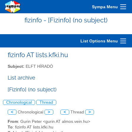
Sympa Menu
fizinfo - [Fizinfo] (no subject)
List Options Menu
fizinfo AT lists.kfki.hu
Subject:
ELFT HÍRADÓ
List archive
[Fizinfo] (no subject)
Chronological
Thread
<
Chronological
>
<
Thread
>
From
: Gurin Peter <gurin AT almos.vein.hu>
To
: fizinfo AT lists.kfki.hu