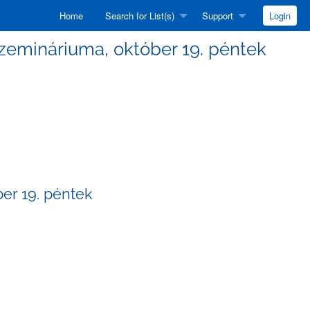
Home
Search for List(s)
Support
Login
 Szemináriuma, október 19. péntek
ber 19. péntek