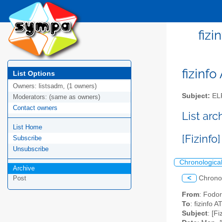
fizi
fizinfo
List Options
Owners:
listsadm, (1 owners)
Subject:
EL
Moderators:
(same as owners)
Contact owners
List arc
List Home
[Fizinf
Subscribe
Unsubscribe
Chronologica
Archive
<
Chrono
Post
From
: Fodor
To
: fizinfo AT
Subject
: [F