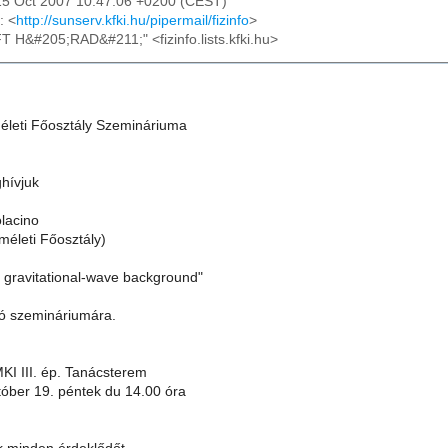
15 Oct 2007 10:47:06 +0200 (CEST)
: <
http://sunserv.kfki.hu/pipermail/fizinfo
>
FT H&#205;RAD&#211;" <fizinfo.lists.kfki.hu>
leti Főosztály Szemináriuma
ghívjuk
olacino
méleti Főosztály)
c gravitational-wave background"
ó szemináriumára.
KI III. ép. Tanácsterem
tóber 19. péntek du 14.00 óra