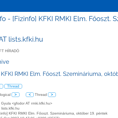
nfo - [Fizinfo] KFKI RMKI Elm. Főoszt.
 AT lists.kfki.hu
FT HÍRADÓ
hive
o] KFKI RMKI Elm. Főoszt. Szemináriuma, októ
l
Thread
logical
>
<
Thread
>
 Gyula <gfodor AT rmki.kfki.hu>
 lists.kfki.hu
izinfo] KFKI RMKI Elm. Főoszt. Szemináriuma, október 19. péntek