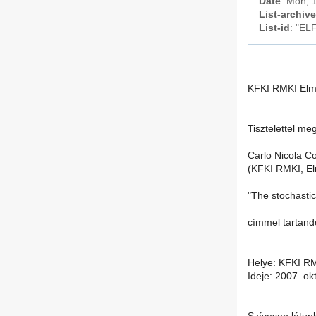
Date
: Mon, 
List-archive
List-id
: "EL
KFKI RMKI Elmé
Tisztelettel me
Carlo Nicola C
(KFKI RMKI, El
"The stochasti
címmel tartand
Helye: KFKI RM
Ideje: 2007. ok