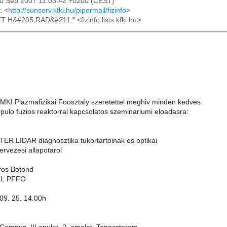
20 Sep 2007 11:03:42 +0200 (CEST)
: <
http://sunserv.kfki.hu/pipermail/fizinfo
>
FT H&#205;RAD&#211;" <fizinfo.lists.kfki.hu>
KI Plazmafizikai Foosztaly szeretettel meghiv minden kedves
pulo fuzios reaktorral kapcsolatos szeminariumi eloadasra:
ITER LIDAR diagnosztika tukortartoinak es optikai
tervezesi allapotarol
ros Botond
I, PFFO
 09. 25. 14.00h