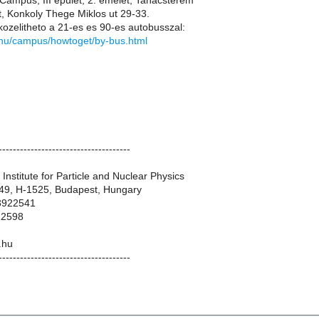
 Campus, III epulet, 2. emelet, Tanacsterem
, Konkoly Thege Miklos ut 29-33.
kozelitheto a 21-es es 90-es autobusszal:
i.hu/campus/howtoget/by-bus.html
-------------------------------------
nstitute for Particle and Nuclear Physics
. 49, H-1525, Budapest, Hungary
 3922541
22598
.hu
-------------------------------------