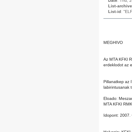
Date
: Thu, 
List-archive
List-id
: "EL
MEGHIVO
Az MTA KFKI RM
erdeklodot az e
Pillanatkep az 
labirintusanak 
Eloado: Mesza
MTA KFKI RMK
Idopont: 2007.