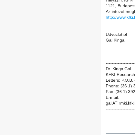
Helyszin: KFKI
1121, Budapest
Az intezet meg
http://www.kfk
Udvozlettel
Gal Kinga
-------------------
Dr. Kinga Gal
KFKI-Research I
Letters: P.O.B
Phone: (36 1)
Fax: (36 1) 39
E-mail:
gal AT rmki.kfki
-------------------