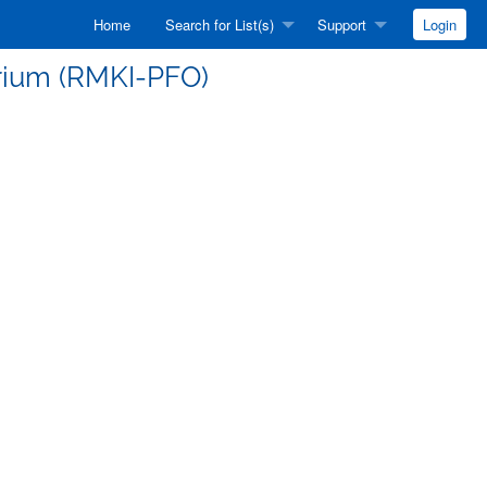
Home
Search for List(s)
Support
Login
narium (RMKI-PFO)