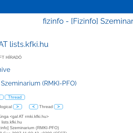
fizinfo - [Fizinfo] Szemi
 AT lists.kfki.hu
FT HÍRADÓ
hive
o] Szeminarium (RMKI-PFO)
l
Thread
logical
>
<
Thread
>
inga <gal AT rmki.kfki.hu>
 lists.kfki.hu
izinfo] Szeminarium (RMKI-PFO)