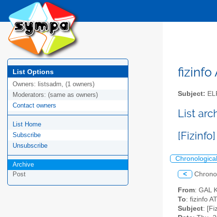
fizinfo
List Options
Owners:
listsadm, (1 owners)
Subject:
EL
Moderators:
(same as owners)
Contact owners
List arc
List Home
[Fizinf
Subscribe
Unsubscribe
Chronologica
Archive
<
Chrono
Post
From
: GAL K
To
: fizinfo AT
Subject
: [F