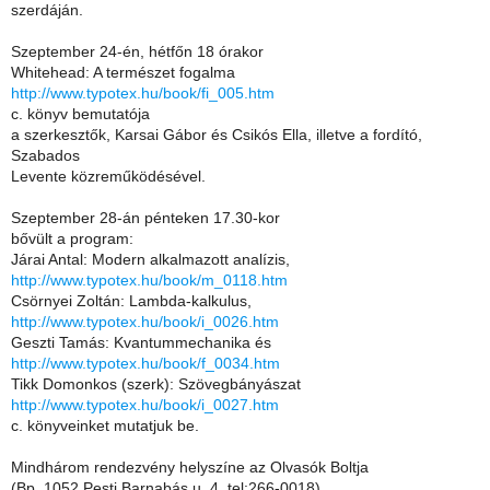
szerdáján.
Szeptember 24-én, hétfőn 18 órakor
Whitehead: A természet fogalma
http://www.typotex.hu/book/fi_005.htm
c. könyv bemutatója
a szerkesztők, Karsai Gábor és Csikós Ella, illetve a fordító,
Szabados
Levente közreműködésével.
Szeptember 28-án pénteken 17.30-kor
bővült a program:
Járai Antal: Modern alkalmazott analízis,
http://www.typotex.hu/book/m_0118.htm
Csörnyei Zoltán: Lambda-kalkulus,
http://www.typotex.hu/book/i_0026.htm
Geszti Tamás: Kvantummechanika és
http://www.typotex.hu/book/f_0034.htm
Tikk Domonkos (szerk): Szövegbányászat
http://www.typotex.hu/book/i_0027.htm
c. könyveinket mutatjuk be.
Mindhárom rendezvény helyszíne az Olvasók Boltja
(Bp. 1052 Pesti Barnabás u. 4. tel:266-0018)