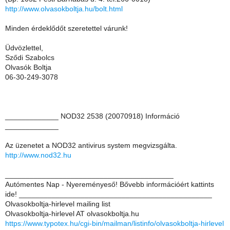
http://www.olvasokboltja.hu/bolt.html
Minden érdeklődőt szeretettel várunk!
Üdvözlettel,
Sződi Szabolcs
Olvasók Boltja
06-30-249-3078
_____________ NOD32 2538 (20070918) Információ
_____________
Az üzenetet a NOD32 antivirus system megvizsgálta.
http://www.nod32.hu
_________________________________________
Autómentes Nap - Nyereményeső! Bővebb információért kattints
ide! _______________________________________________
Olvasokboltja-hirlevel mailing list
Olvasokboltja-hirlevel AT olvasokboltja.hu
https://www.typotex.hu/cgi-bin/mailman/listinfo/olvasokboltja-hirlevel