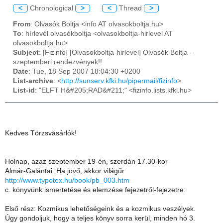
<
Chronological
>
<
Thread
>
From
: Olvasók Boltja <info AT olvasokboltja.hu>
To
: hírlevél olvasókboltja <olvasokboltja-hirlevel AT
olvasokboltja.hu>
Subject
: [Fizinfo] [Olvasokboltja-hirlevel] Olvasók Boltja -
szeptemberi rendezvények!!
Date
: Tue, 18 Sep 2007 18:04:30 +0200
List-archive
: <
http://sunserv.kfki.hu/pipermail/fizinfo
>
List-id
: "ELFT H&#205;RAD&#211;" <fizinfo.lists.kfki.hu>
Kedves Törzsvásárlók!
Holnap, azaz szeptember 19-én, szerdán 17.30-kor
Almár-Galántai: Ha jövő, akkor világűr
http://www.typotex.hu/book/pb_003.htm
c. könyvünk ismertetése és elemzése fejezetről-fejezetre:
Első rész: Kozmikus lehetőségeink és a kozmikus veszélyek.
Úgy gondoljuk, hogy a teljes könyv sorra kerül, minden hó 3.