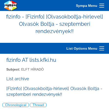
Sympa Menu
fizinfo - [Fizinfo] [Olvasokboltja-hirlevel]
Olvasók Boltja - szeptemberi
rendezvények!!
List Options Menu
fizinfo AT lists.kfki.hu
Subject:
ELFT HÍRADÓ
List archive
[Fizinfo] [Olvasokboltja-hirlevel] Olvasók Boltja -
szeptemberi rendezvények!!
Chronological
Thread