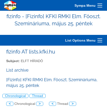
Sympa Menu
fizinfo - [Fizinfo] KFKI RMKI Elm. Főoszt.
Szemináriuma, május 25. péntek
List Options Menu
fizinfo AT lists.kfki.hu
Subject:
ELFT HÍRADÓ
List archive
[Fizinfo] KFKI RMKI Elm. Főoszt. Szemináriuma,
május 25. péntek
Chronological
Thread
<
Chronological
>
<
Thread
>