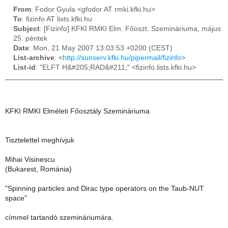
From
: Fodor Gyula <gfodor AT rmki.kfki.hu>
To
: fizinfo AT lists.kfki.hu
Subject
: [Fizinfo] KFKI RMKI Elm. Főoszt. Szemináriuma, május
25. péntek
Date
: Mon, 21 May 2007 13:03:53 +0200 (CEST)
List-archive
: <
http://sunserv.kfki.hu/pipermail/fizinfo
>
List-id
: "ELFT H&#205;RAD&#211;" <fizinfo.lists.kfki.hu>
KFKI RMKI Elméleti Főosztály Szemináriuma
Tisztelettel meghívjuk
Mihai Visinescu
(Bukarest, Románia)
"Spinning particles and Dirac type operators on the Taub-NUT
space"
címmel tartandó szemináriumára.