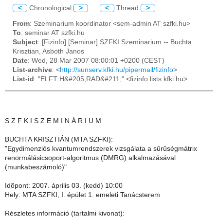
<
Chronological
>
<
Thread
>
From
: Szeminarium koordinator <sem-admin AT szfki.hu>
To
: seminar AT szfki.hu
Subject
: [Fizinfo] [Seminar] SZFKI Szeminarium -- Buchta
Krisztian, Asboth Janos
Date
: Wed, 28 Mar 2007 08:00:01 +0200 (CEST)
List-archive
: <
http://sunserv.kfki.hu/pipermail/fizinfo
>
List-id
: "ELFT H&#205;RAD&#211;" <fizinfo.lists.kfki.hu>
S Z F K I S Z E M I N Á R I U M
BUCHTA KRISZTIÁN (MTA SZFKI):
"Egydimenziós kvantumrendszerek vizsgálata a sûrûségmátrix
renormálásicsoport-algoritmus (DMRG) alkalmazásával
(munkabeszámoló)"
Idõpont: 2007. április 03. (kedd) 10:00
Hely: MTA SZFKI, I. épület 1. emeleti Tanácsterem
Részletes információ (tartalmi kivonat):