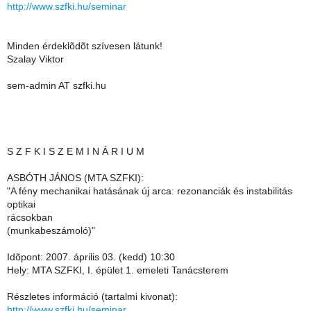
http://www.szfki.hu/seminar
Minden érdeklõdõt szívesen látunk!
Szalay Viktor
sem-admin AT szfki.hu
S Z F K I S Z E M I N Á R I U M
ASBÓTH JÁNOS (MTA SZFKI):
"A fény mechanikai hatásának új arca: rezonanciák és instabilitás
optikai
rácsokban
(munkabeszámoló)"
Idõpont: 2007. április 03. (kedd) 10:30
Hely: MTA SZFKI, I. épület 1. emeleti Tanácsterem
Részletes információ (tartalmi kivonat):
http://www.szfki.hu/seminar