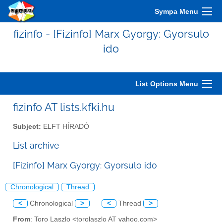
Sympa Menu
fizinfo - [Fizinfo] Marx Gyorgy: Gyorsulo
ido
List Options Menu
fizinfo AT lists.kfki.hu
Subject:
ELFT HÍRADÓ
List archive
[Fizinfo] Marx Gyorgy: Gyorsulo ido
Chronological
Thread
<
Chronological
>
<
Thread
>
From
: Toro Laszlo <torolaszlo AT yahoo.com>