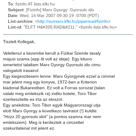
To
: fizinfo AT lists.kfki.hu
Subject
: [Fizinfo] Marx Gyorgy: Gyorsulo ido
Date
: Wed, 14 Mar 2007 09:30:19 -0700 (PDT)
List-archive
: <
http://sunserv.kfki.hu/pipermail/fizinfo
>
List-id
: "ELFT H&#205;RAD&#211;" <fizinfo.lists.kfki.hu>
Tisztelt Kollegak,
Veletlenul a kezembe kerult a Fizikai Szemle tavaly
majusi szama (epp itt volt az ideje). Egy kituno
ismertetot talaltam Marx Gyorgy Gyorsulo ido cimu
valogatott irasairol.
Egy kiegeszitesem lenne: Marx Gyorgynek ezzel a cimmel
mar jelent meg egy konyve, 1972-ben a Kriterion
kiadonal Bukarestben. Ez volt a Forras sorozat (talan
valaki meg emlekszik ra) indito kotete, Toro Tibor
szerkesztette es irta az eloszot.
Egy anekdota: Toro Tibor egyik Magyarorszagi utja
elott Marx Gyorgy a kovetkezo taviratot (!) kuldte:
"Hozz 20 gyorsulo idot" (a pontos szamra mar nem
emlekszem). Meg is kerdeztek a cimzettet
szekuritatenal mit jelent ez.