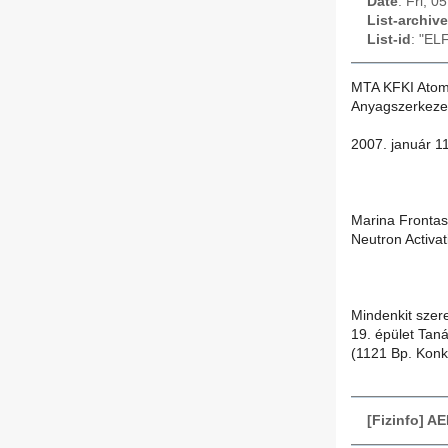
Date
: Fri, 
List-archive
List-id
: "EL
MTA KFKI Atome
Anyagszerkeze
2007. január 11
Marina Frontas
Neutron Activat
Mindenkit szere
19. épület Tan
(1121 Bp. Konk
[Fizinfo] A