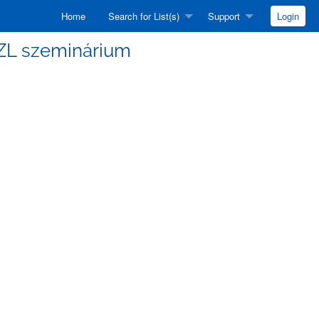
Home
Search for List(s)
Support
Login
ASZL szeminárium