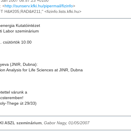
05 Jan 2007 08:57:23 +0100
: <
http://sunserv.kfki.hu/pipermail/fizinfo
>
FT H&#205;RAD&#211;" <fizinfo.lists.kfki.hu>
nergia Kutatóintézet
ti Labor szeminárium
. csütörtök 10.00
yeva (JNIR, Dubna):
ion Analysis for Life Sciences at JINR, Dubna
tettel várunk a
ácsteremben!
oly-Thege út 29/33)
EKI ASZL szeminárium
,
Gabor Nagy, 01/05/2007