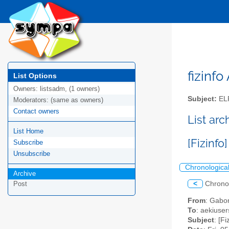
fizinfo
List Options
Owners:
listsadm, (1 owners)
Subject:
EL
Moderators:
(same as owners)
Contact owners
List arc
List Home
[Fizinf
Subscribe
Unsubscribe
Chronologica
Archive
<
Chrono
Post
From
: Gabo
To
: aekiusers
Subject
: [F