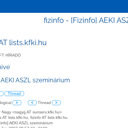
fizinfo - [Fizinfo] AEKI 
 AT lists.kfki.hu
FT HÍRADÓ
hive
o] AEKI ASZL szeminárium
l
Thread
logical
>
<
Thread
>
r Nagy <nagyg AT sunserv.kfki.hu>
 AT lists.kfki.hu, fizinfo AT lists.kfki.hu
izinfo] AEKI ASZL szeminárium