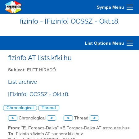
Sympa Menu
fizinfo - [Fizinfo] OCSSZ - Okt.18.
List Options Menu
fizinfo AT lists.kfki.hu
Subject:
ELFT HÍRADÓ
List archive
[Fizinfo] OCSSZ - Okt.18.
Chronological
Thread
<
Chronological
>
<
Thread
>
From
: "E. Forgacs-Dajka" <E.Forgacs-Dajka AT astro.elte.hu>
To
: Fizinfo <fizinfo AT sunserv.kfki.hu>