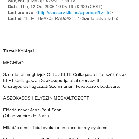
Subject
: [Fizinfo] OCSSZ - Okt.18.
Date
: Thu, 12 Oct 2006 10:05:19 +0200 (CEST)
List-archive
: <
http://sunserv.kfki.hu/pipermail/fizinfo
>
List-id
: "ELFT H&#205;RAD&#211;" <fizinfo.lists.kfki.hu>
Tisztelt Kolléga!
MEGHÍVÓ
Szeretettel meghívjuk Önt az ELTE Csillagászati Tanszék és az
ELFT Csillagászati Szakcsoportja által szervezett
Országos Csillagászati Szeminárium következő előadására.
A SZOKÁSOS HELYSZÍN MEGVÁLTOZOTT!
Előadó neve: Jean-Paul Zahn
(Observatoire de Paris)
Előadás címe: Tidal evolution in close binary systems