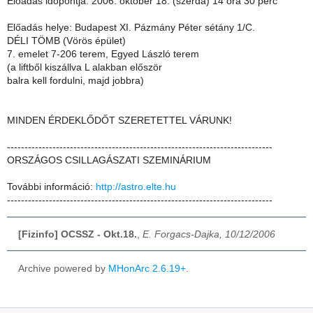
Előadás időpontja: 2006. október 18. (szerda) 14 óra 30 perc
Előadás helye: Budapest XI. Pázmány Péter sétány 1/C.
DÉLI TÖMB (Vörös épület)
7. emelet 7-206 terem, Egyed László terem
(a liftből kiszállva L alakban először
balra kell fordulni, majd jobbra)
MINDEN ÉRDEKLŐDŐT SZERETETTEL VÁRUNK!
----------------------------------------------------------------------------
ORSZÁGOS CSILLAGÁSZATI SZEMINÁRIUM
További információ:
http://astro.elte.hu
----------------------------------------------------------------------------
[Fizinfo] OCSSZ - Okt.18.
,
E. Forgacs-Dajka, 10/12/2006
Archive powered by
MHonArc 2.6.19+
.