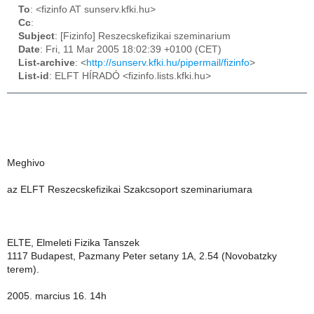
To
: <fizinfo AT sunserv.kfki.hu>
Cc
:
Subject
: [Fizinfo] Reszecskefizikai szeminarium
Date
: Fri, 11 Mar 2005 18:02:39 +0100 (CET)
List-archive
: <
http://sunserv.kfki.hu/pipermail/fizinfo
>
List-id
: ELFT HÍRADÓ <fizinfo.lists.kfki.hu>
Meghivo
az ELFT Reszecskefizikai Szakcsoport szeminariumara
ELTE, Elmeleti Fizika Tanszek
1117 Budapest, Pazmany Peter setany 1A, 2.54 (Novobatzky
terem).
2005. marcius 16. 14h