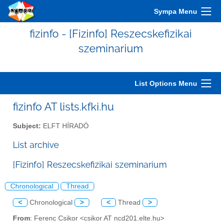
Sympa Menu
fizinfo - [Fizinfo] Reszecskefizikai
szeminarium
List Options Menu
fizinfo AT lists.kfki.hu
Subject:
ELFT HÍRADÓ
List archive
[Fizinfo] Reszecskefizikai szeminarium
Chronological
Thread
<
Chronological
>
<
Thread
>
From
: Ferenc Csikor <csikor AT ncd201.elte.hu>