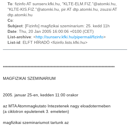
To
: fizinfo AT sunserv.kfki.hu, "KLTE-ELM.FIZ."@atomki.hu,
"KLTE-KIS.FIZ."@atomki.hu, pir AT dtp.atomki.hu, zsuzsi AT
dtp.atomki.hu
Cc
:
Subject
: [Fizinfo] magfizikai szeminarium: 25. kedd 11h
Date
: Thu, 20 Jan 2005 16:00:06 +0100 (CET)
List-archive
: <
http://sunserv.kfki.hu/pipermail/fizinfo
>
List-id
: ELFT HÍRADÓ <fizinfo.lists.kfki.hu>
*****************************************************************************
MAGFIZIKAI SZEMINARIUM
2005. januar 25-en, kedden 11:00 orakor
az MTA Atommagkutato Intezetenek nagy eloadotermeben
(a ciklotron epuletenek 3. emeleten)
magfizikai szeminariumot tartunk az