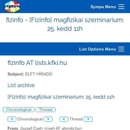
Sympa Menu
fizinfo - [Fizinfo] magfizikai szeminarium:
25. kedd 11h
List Options Menu
fizinfo AT lists.kfki.hu
Subject:
ELFT HÍRADÓ
List archive
[Fizinfo] magfizikai szeminarium: 25. kedd 11h
Chronological
Thread
<
Chronological
>
<
Thread
>
From
: Jozsef Cseh <cseh AT atomki.hu>