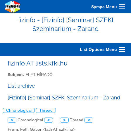
Sympa Menu
fizinfo - [Fizinfo] [Seminar] SZFKI
Szeminarium - Zarand
List Options Menu
fizinfo AT lists.kfki.hu
Subject:
ELFT HÍRADÓ
List archive
[Fizinfo] [Seminar] SZFKI Szeminarium - Zarand
Chronological
Thread
<
Chronological
>
<
Thread
>
From
: Fáth Gábor <fath AT szfki.hu>