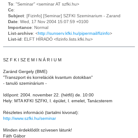
To
: "Seminar" <seminar AT szfki.hu>
Cc
:
Subject
: [Fizinfo] [Seminar] SZFKI Szeminarium - Zarand
Date
: Wed, 17 Nov 2004 15:07:59 +0100
Importance
: Normal
List-archive
: <
http://sunserv.kfki.hu/pipermail/fizinfo
>
List-id
: ELFT HÍRADÓ <fizinfo.lists.kfki.hu>
SZ F K I SZ E M I N Á R I U M
Zaránd Gergely (BME)
"Transzport és korrelációk kvantum dotokban"
- tanuló szeminárium -
Időpont: 2004. november 22. (hétfő) de. 10:00
Hely: MTA KFKI SZFKI, I. épület, I. emelet, Tanácsterem
Részletes információ (tartalmi kivonat):
http://www.szfki.hu/seminar
Minden érdeklődőt szívesen látunk!
Fáth Gábor