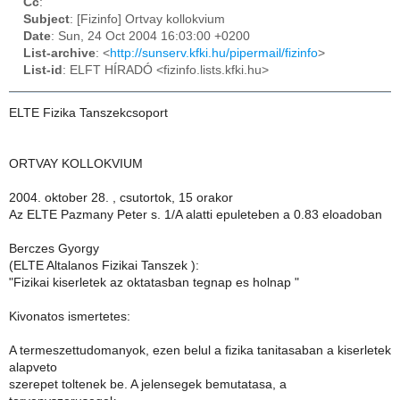
Cc
:
Subject
: [Fizinfo] Ortvay kollokvium
Date
: Sun, 24 Oct 2004 16:03:00 +0200
List-archive
: <
http://sunserv.kfki.hu/pipermail/fizinfo
>
List-id
: ELFT HÍRADÓ <fizinfo.lists.kfki.hu>
ELTE Fizika Tanszekcsoport
ORTVAY KOLLOKVIUM
2004. oktober 28. , csutortok, 15 orakor
Az ELTE Pazmany Peter s. 1/A alatti epuleteben a 0.83 eloadoban
Berczes Gyorgy
(ELTE Altalanos Fizikai Tanszek ):
"Fizikai kiserletek az oktatasban tegnap es holnap "
Kivonatos ismertetes:
A termeszettudomanyok, ezen belul a fizika tanitasaban a kiserletek
alapveto
szerepet toltenek be. A jelensegek bemutatasa, a