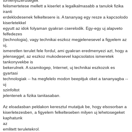
torvenyszerusegek
felismertetese mellett a kiserlet a legalkalmasabb a tanulok fizika
iranti
erdeklodesenek felkeltesere is. A tananyag egy resze a kapcsolodo
kiserletekkel
egyutt az idok folyaman gyakran cserelodik. Egy-egy uj alapveto
felfedezes
(technologia), vagy technikai eszkoz megjelenesevel a figyelem az
uj,
ismeretlen terulet fele fordul, ami gyakran eredmenyezi azt, hogy a
jelenseggel, az eszkoz mukodesevel kapcsolatos ismeretek
tankonyvekbe is
bekerulnek. A szamitogep, Internet, uj technikai eszkozok es
gyartasi
technologiak -- ha megfelelo modon beepitjuk oket a tananyagba --
uj
szinfoltot
jelentenek a fizika tanitasaban.
Az eloadasban peldakon keresztul mutatjuk be, hogy elsosorban a
kiserletezesben, a figyelem felkelteseben milyen uj lehetosegeket
kaphatunk
az
emlitett teruletekrol.