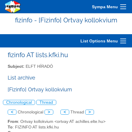
Sympa Menu
fizinfo - [Fizinfo] Ortvay kollokvium
List Options Menu
fizinfo AT lists.kfki.hu
Subject:
ELFT HÍRADÓ
List archive
[Fizinfo] Ortvay kollokvium
Chronological
Thread
<
Chronological
>
<
Thread
>
From
: Ortvay kollokvium <ortvay AT achilles.elte.hu>
To
: FIZINFO AT lists.kfki.hu