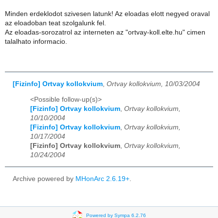
Minden erdeklodot szivesen latunk! Az eloadas elott negyed oraval
az eloadoban teat szolgalunk fel.
Az eloadas-sorozatrol az interneten az "ortvay-koll.elte.hu" cimen
talalhato informacio.
[Fizinfo] Ortvay kollokvium
,
Ortvay kollokvium, 10/03/2004
<Possible follow-up(s)>
[Fizinfo] Ortvay kollokvium
,
Ortvay kollokvium,
10/10/2004
[Fizinfo] Ortvay kollokvium
,
Ortvay kollokvium,
10/17/2004
[Fizinfo] Ortvay kollokvium
,
Ortvay kollokvium,
10/24/2004
Archive powered by
MHonArc 2.6.19+
.
Powered by Sympa 6.2.76