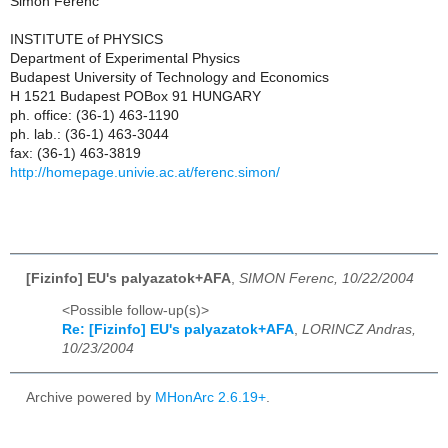
Simon Ferenc
INSTITUTE of PHYSICS
Department of Experimental Physics
Budapest University of Technology and Economics
H 1521 Budapest POBox 91 HUNGARY
ph. office: (36-1) 463-1190
ph. lab.: (36-1) 463-3044
fax: (36-1) 463-3819
http://homepage.univie.ac.at/ferenc.simon/
[Fizinfo] EU's palyazatok+AFA
,
SIMON Ferenc, 10/22/2004
<Possible follow-up(s)>
Re: [Fizinfo] EU's palyazatok+AFA
,
LORINCZ Andras,
10/23/2004
Archive powered by
MHonArc 2.6.19+
.