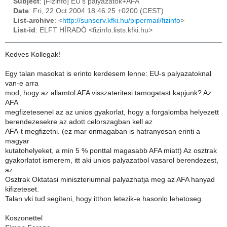
Subject
: [Fizinfo] EU's palyazatok+AFA
Date
: Fri, 22 Oct 2004 18:46:25 +0200 (CEST)
List-archive
: <
http://sunserv.kfki.hu/pipermail/fizinfo
>
List-id
: ELFT HÍRADÓ <fizinfo.lists.kfki.hu>
Kedves Kollegak!
Egy talan masokat is erinto kerdesem lenne: EU-s palyazatoknal
van-e arra
mod, hogy az allamtol AFA visszateritesi tamogatast kapjunk? Az
AFA
megfizetesenel az az unios gyakorlat, hogy a forgalomba helyezett
berendezesekre az adott celorszagban kell az
AFA-t megfizetni. (ez mar onmagaban is hatranyosan erinti a
magyar
kutatohelyeket, a min 5 % ponttal magasabb AFA miatt) Az osztrak
gyakorlatot ismerem, itt aki unios palyazatbol vasarol berendezest,
az
Osztrak Oktatasi miniszteriumnal palyazhatja meg az AFA hanyad
kifizeteset.
Talan vki tud segiteni, hogy itthon letezik-e hasonlo lehetoseg.
Koszonettel