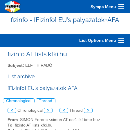
Sympa Menu
fizinfo - [Fizinfo] EU's palyazatok+AFA
List Options Menu
fizinfo AT lists.kfki.hu
Subject:
ELFT HÍRADÓ
List archive
[Fizinfo] EU's palyazatok+AFA
Chronological
Thread
<
Chronological
>
<
Thread
>
From
: SIMON Ferenc <simon AT esr1.fkf.bme.hu>
To
: fizinfo AT lists.kfki.hu