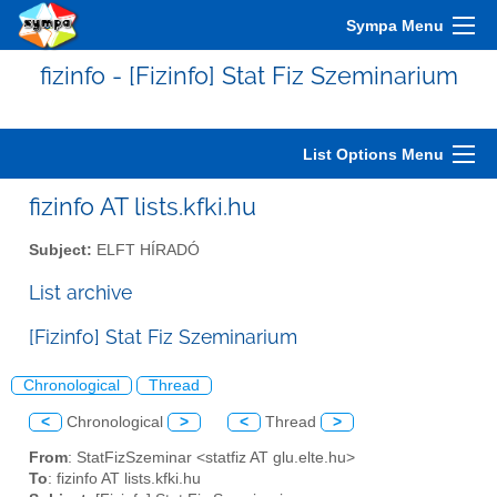
Sympa Menu
fizinfo - [Fizinfo] Stat Fiz Szeminarium
List Options Menu
fizinfo AT lists.kfki.hu
Subject:
ELFT HÍRADÓ
List archive
[Fizinfo] Stat Fiz Szeminarium
Chronological
Thread
<
Chronological
>
<
Thread
>
From
: StatFizSzeminar <statfiz AT glu.elte.hu>
To
: fizinfo AT lists.kfki.hu