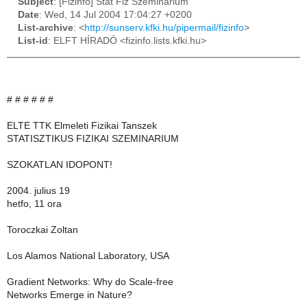
Subject
: [Fizinfo] Stat Fiz Szeminarium
Date
: Wed, 14 Jul 2004 17:04:27 +0200
List-archive
: <
http://sunserv.kfki.hu/pipermail/fizinfo
>
List-id
: ELFT HÍRADÓ <fizinfo.lists.kfki.hu>
# # # # # #
ELTE TTK Elmeleti Fizikai Tanszek
STATISZTIKUS FIZIKAI SZEMINARIUM
SZOKATLAN IDOPONT!
2004. julius 19
hetfo, 11 ora
Toroczkai Zoltan
Los Alamos National Laboratory, USA
Gradient Networks: Why do Scale-free
Networks Emerge in Nature?