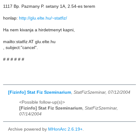
1117 Bp. Pazmany P. setany 1A, 2.54-es terem
honlap:
http://glu.elte.hu/~statfiz/
Ha nem kivanja a hirdetmenyt kapni,
mailto:statfiz AT glu.elte.hu
, subject:"cancel".
# # # # # #
[Fizinfo] Stat Fiz Szeminarium
,
StatFizSzeminar, 07/12/2004
<Possible follow-up(s)>
[Fizinfo] Stat Fiz Szeminarium
,
StatFizSzeminar,
07/14/2004
Archive powered by
MHonArc 2.6.19+
.