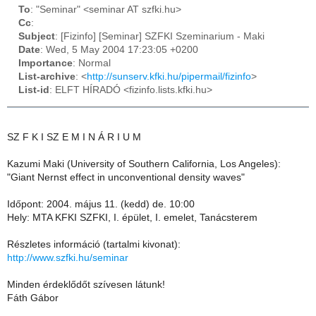
To
: "Seminar" <seminar AT szfki.hu>
Cc
:
Subject
: [Fizinfo] [Seminar] SZFKI Szeminarium - Maki
Date
: Wed, 5 May 2004 17:23:05 +0200
Importance
: Normal
List-archive
: <
http://sunserv.kfki.hu/pipermail/fizinfo
>
List-id
: ELFT HÍRADÓ <fizinfo.lists.kfki.hu>
SZ F K I SZ E M I N Á R I U M
Kazumi Maki (University of Southern California, Los Angeles):
"Giant Nernst effect in unconventional density waves"
Időpont: 2004. május 11. (kedd) de. 10:00
Hely: MTA KFKI SZFKI, I. épület, I. emelet, Tanácsterem
Részletes információ (tartalmi kivonat):
http://www.szfki.hu/seminar
Minden érdeklődőt szívesen látunk!
Fáth Gábor