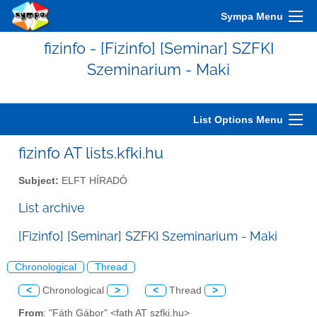
Sympa Menu
fizinfo - [Fizinfo] [Seminar] SZFKI
Szeminarium - Maki
List Options Menu
fizinfo AT lists.kfki.hu
Subject:
ELFT HÍRADÓ
List archive
[Fizinfo] [Seminar] SZFKI Szeminarium - Maki
Chronological
Thread
<
Chronological
>
<
Thread
>
From
: "Fáth Gábor" <fath AT szfki.hu>