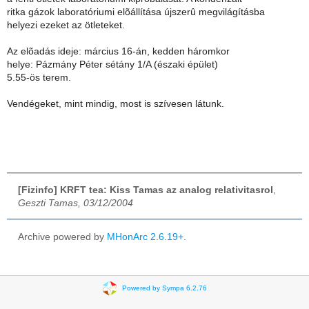
ritka gázok laboratóriumi elõállítása újszerû megvilágításba
helyezi ezeket az ötleteket.
Az elõadás ideje: március 16-án, kedden háromkor
helye: Pázmány Péter sétány 1/A (északi épület)
5.55-ös terem.
Vendégeket, mint mindig, most is szívesen látunk.
[Fizinfo] KRFT tea: Kiss Tamas az analog relativitasrol
,
Geszti Tamas, 03/12/2004
Archive powered by
MHonArc 2.6.19+
.
Powered by Sympa 6.2.76