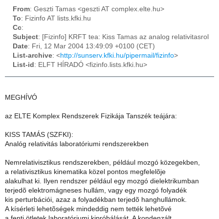
From
: Geszti Tamas <geszti AT complex.elte.hu>
To
: Fizinfo AT lists.kfki.hu
Cc
:
Subject
: [Fizinfo] KRFT tea: Kiss Tamas az analog relativitasrol
Date
: Fri, 12 Mar 2004 13:49:09 +0100 (CET)
List-archive
: <
http://sunserv.kfki.hu/pipermail/fizinfo
>
List-id
: ELFT HÍRADÓ <fizinfo.lists.kfki.hu>
MEGHÍVÓ
az ELTE Komplex Rendszerek Fizikája Tanszék teájára:
KISS TAMÁS (SZFKI):
Analóg relativitás laboratóriumi rendszerekben
Nemrelativisztikus rendszerekben, például mozgó közegekben,
a relativisztikus kinematika közel pontos megfelelõje
alakulhat ki. Ilyen rendszer például egy mozgó dielektrikumban
terjedõ elektromágneses hullám, vagy egy mozgó folyadék
kis perturbációi, azaz a folyadékban terjedõ hanghullámok.
A kísérleti lehetõségek mindeddig nem tették lehetõvé
a fenti ötletek laboratóriumi kipróbálását. A kondenzált