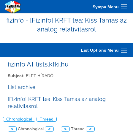
Sympa Menu
fizinfo - [Fizinfo] KRFT tea: Kiss Tamas az
analog relativitasrol
List Options Menu
fizinfo AT lists.kfki.hu
Subject:
ELFT HÍRADÓ
List archive
[Fizinfo] KRFT tea: Kiss Tamas az analog
relativitasrol
Chronological
Thread
<
Chronological
>
<
Thread
>