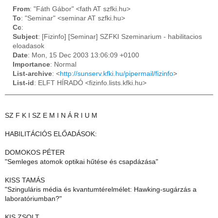
From
: "Fáth Gábor" <fath AT szfki.hu>
To
: "Seminar" <seminar AT szfki.hu>
Cc
:
Subject
: [Fizinfo] [Seminar] SZFKI Szeminarium - habilitacios
eloadasok
Date
: Mon, 15 Dec 2003 13:06:09 +0100
Importance
: Normal
List-archive
: <
http://sunserv.kfki.hu/pipermail/fizinfo
>
List-id
: ELFT HÍRADÓ <fizinfo.lists.kfki.hu>
SZ F K I SZ E M I N Á R I U M
HABILITÁCIÓS ELŐADÁSOK:
DOMOKOS PÉTER
"Semleges atomok optikai hűtése és csapdázása"
KISS TAMÁS
"Szinguláris média és kvantumtérelmélet: Hawking-sugárzás a
laboratóriumban?"
KIS ZSOLT