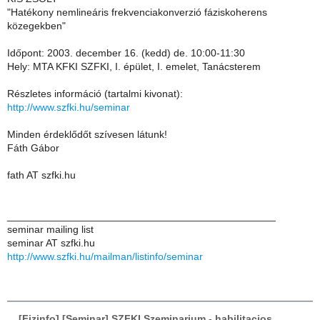
"Hatékony nemlineáris frekvenciakonverzió fáziskoherens
közegekben"
Időpont: 2003. december 16. (kedd) de. 10:00-11:30
Hely: MTA KFKI SZFKI, I. épület, I. emelet, Tanácsterem
Részletes információ (tartalmi kivonat):
http://www.szfki.hu/seminar
Minden érdeklődőt szívesen látunk!
Fáth Gábor
fath AT szfki.hu
_______________________________________________
seminar mailing list
seminar AT szfki.hu
http://www.szfki.hu/mailman/listinfo/seminar
[Fizinfo] [Seminar] SZFKI Szeminarium - habilitacios