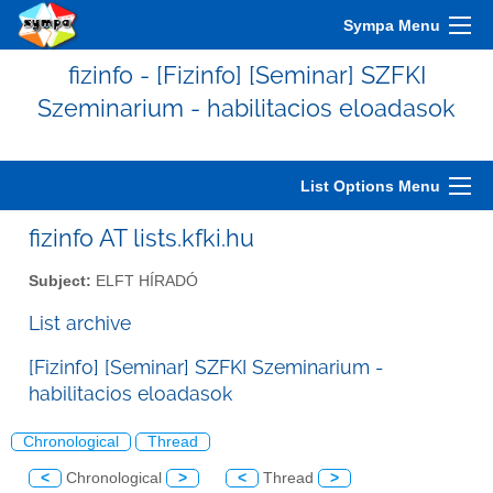
Sympa Menu
fizinfo - [Fizinfo] [Seminar] SZFKI
Szeminarium - habilitacios eloadasok
List Options Menu
fizinfo AT lists.kfki.hu
Subject:
ELFT HÍRADÓ
List archive
[Fizinfo] [Seminar] SZFKI Szeminarium -
habilitacios eloadasok
Chronological
Thread
<
Chronological
>
<
Thread
>