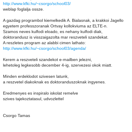
http://www.kfki.hu/~csorgo/school03/
weblap foglalja ossze.
A gazdag programbol kiemelkedik A. Bialasnak, a krakkoi Jagello
egyetem professzoranak Ortvay kollokviuma az ELTE-n.
Szamos neves kulfodi eloado, es nehany kulfodi diak,
doktorandusz is visszaigazolta mar reszveteli szandekat.
A reszletes program az alabbi cimen lathato:
http://www.kfki.hu/~csorgo/school03/agenda/
Kerem a reszveteli szandekot e-mailben jelezni,
lehetoleg legkesobb december 4-ig, szervezesi okok miatt.
Minden erdeklodot szivesen latunk,
a reszvetel diakoknak es doktoranduszoknak ingyenes.
Eredmenyes es inspiralo iskolat remelve
szives tajekoztatasul, udvozlettel
Csorgo Tamas