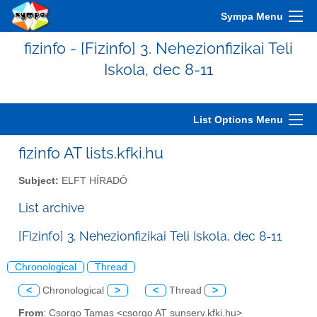
Sympa Menu
fizinfo - [Fizinfo] 3. Nehezionfizikai Teli
Iskola, dec 8-11
List Options Menu
fizinfo AT lists.kfki.hu
Subject:
ELFT HÍRADÓ
List archive
[Fizinfo] 3. Nehezionfizikai Teli Iskola, dec 8-11
Chronological
Thread
<
Chronological
>
<
Thread
>
From
: Csorgo Tamas <csorgo AT sunserv.kfki.hu>