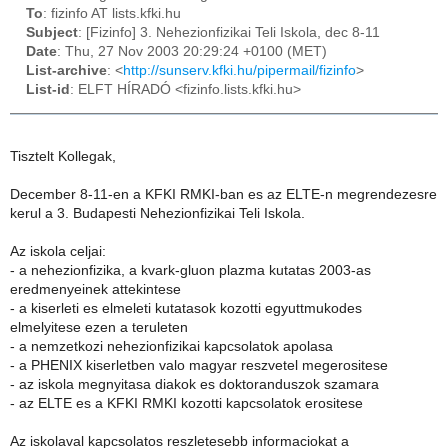
To
: fizinfo AT lists.kfki.hu
Subject
: [Fizinfo] 3. Nehezionfizikai Teli Iskola, dec 8-11
Date
: Thu, 27 Nov 2003 20:29:24 +0100 (MET)
List-archive
: <
http://sunserv.kfki.hu/pipermail/fizinfo
>
List-id
: ELFT HÍRADÓ <fizinfo.lists.kfki.hu>
Tisztelt Kollegak,
December 8-11-en a KFKI RMKI-ban es az ELTE-n megrendezesre
kerul a 3. Budapesti Nehezionfizikai Teli Iskola.
Az iskola celjai:
- a nehezionfizika, a kvark-gluon plazma kutatas 2003-as
eredmenyeinek attekintese
- a kiserleti es elmeleti kutatasok kozotti egyuttmukodes
elmelyitese ezen a teruleten
- a nemzetkozi nehezionfizikai kapcsolatok apolasa
- a PHENIX kiserletben valo magyar reszvetel megerositese
- az iskola megnyitasa diakok es doktoranduszok szamara
- az ELTE es a KFKI RMKI kozotti kapcsolatok erositese
Az iskolaval kapcsolatos reszletesebb informaciokat a