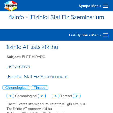
Sympa Menu
fizinfo - [Fizinfo] Stat Fiz Szeminarium
List Options Menu
fizinfo AT lists.kfki.hu
Subject:
ELFT HÍRADÓ
List archive
[Fizinfo] Stat Fiz Szeminarium
Chronological
Thread
<
Chronological
>
<
Thread
>
From
: Statfiz szeminarium <statfiz AT glu.elte.hu>
To
: fizinfo AT sunserv.kfki.hu