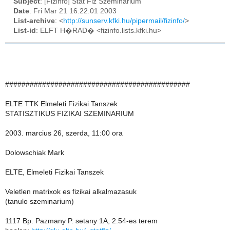
Subject
: [Fizinfo] Stat Fiz Szeminarium
Date
: Fri Mar 21 16:22:01 2003
List-archive
: <
http://sunserv.kfki.hu/pipermail/fizinfo/
>
List-id
: ELFT H�RAD� <fizinfo.lists.kfki.hu>
#############################################
ELTE TTK Elmeleti Fizikai Tanszek
STATISZTIKUS FIZIKAI SZEMINARIUM
2003. marcius 26, szerda, 11:00 ora
Dolowschiak Mark
ELTE, Elmeleti Fizikai Tanszek
Veletlen matrixok es fizikai alkalmazasuk
(tanulo szeminarium)
1117 Bp. Pazmany P. setany 1A, 2.54-es terem