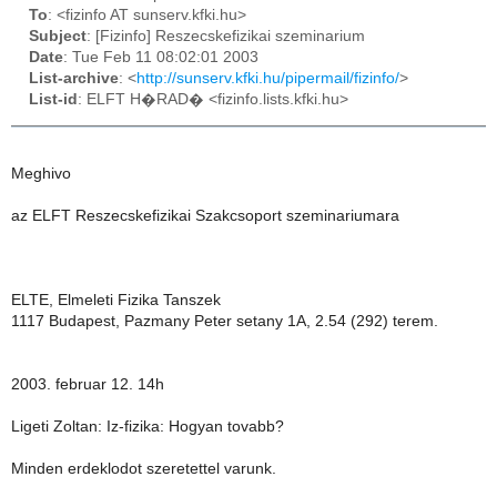
To
: <fizinfo AT sunserv.kfki.hu>
Subject
: [Fizinfo] Reszecskefizikai szeminarium
Date
: Tue Feb 11 08:02:01 2003
List-archive
: <
http://sunserv.kfki.hu/pipermail/fizinfo/
>
List-id
: ELFT H�RAD� <fizinfo.lists.kfki.hu>
Meghivo
az ELFT Reszecskefizikai Szakcsoport szeminariumara
ELTE, Elmeleti Fizika Tanszek
1117 Budapest, Pazmany Peter setany 1A, 2.54 (292) terem.
2003. februar 12. 14h
Ligeti Zoltan: Iz-fizika: Hogyan tovabb?
Minden erdeklodot szeretettel varunk.