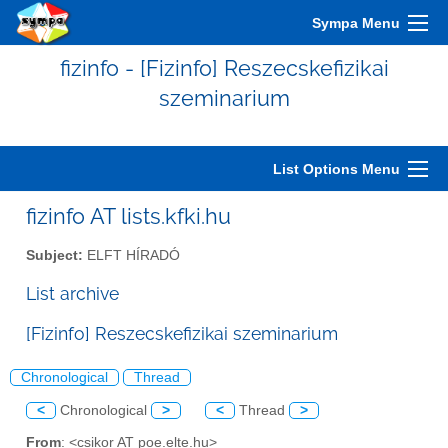
Sympa Menu
fizinfo - [Fizinfo] Reszecskefizikai
szeminarium
List Options Menu
fizinfo AT lists.kfki.hu
Subject:
ELFT HÍRADÓ
List archive
[Fizinfo] Reszecskefizikai szeminarium
Chronological
Thread
<
Chronological
>
<
Thread
>
From
: <csikor AT poe.elte.hu>