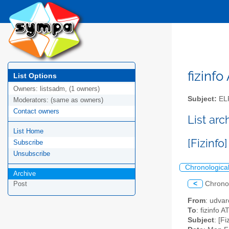
fizinfo
List Options
Owners:
listsadm, (1 owners)
Subject:
EL
Moderators:
(same as owners)
Contact owners
List arc
List Home
[Fizinfo
Subscribe
Unsubscribe
Chronologica
Archive
<
Chrono
Post
From
: udvar
To
: fizinfo 
Subject
: [F