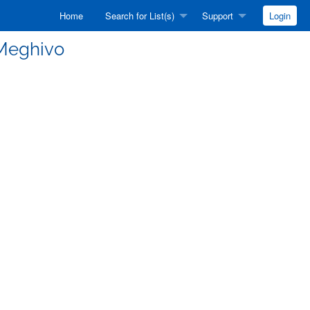
Home
Search for List(s)
Support
Login
] Meghivo