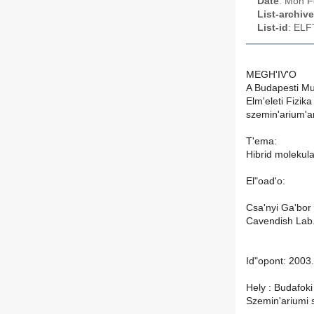
Date
: Mon F
List-archive
List-id
: ELF
MEGH'IV'O
A Budapesti Mus
Elm'eleti Fizik
szemin'arium'a
T'ema:
Hibrid molekula
El"oad'o:
Csa'nyi Ga'bor
Cavendish Lab
Id"opont: 2003.
Hely : Budafoki '
Szemin'ariumi 