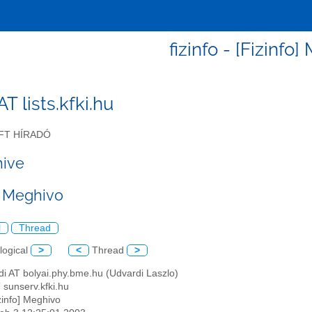
fizinfo - [Fizinfo
 AT lists.kfki.hu
FT HÍRADÓ
hive
] Meghivo
l
Thread
logical
>
<
Thread
>
di AT bolyai.phy.bme.hu (Udvardi Laszlo)
AT sunserv.kfki.hu
izinfo] Meghivo