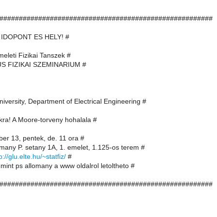
#######################################################
 IDOPONT ES HELY! #
eleti Fizikai Tanszek #
US FIZIKAI SZEMINARIUM #
versity, Department of Electrical Engineering #
okra! A Moore-torveny hohalala #
er 13, pentek, de. 11 ora #
many P. setany 1A, 1. emelet, 1.125-os terem #
p://glu.elte.hu/~statfiz/
#
mint ps allomany a www oldalrol letoltheto #
#######################################################