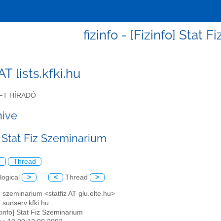
fizinfo - [Fizinfo] Stat 
 AT lists.kfki.hu
FT HÍRADÓ
hive
] Stat Fiz Szeminarium
l
Thread
logical
>
<
Thread
>
iz szeminarium <statfiz AT glu.elte.hu>
AT sunserv.kfki.hu
izinfo] Stat Fiz Szeminarium