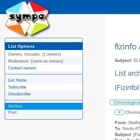
fizinfo
List Options
Owners:
listsadm, (1 owners)
Subject:
EL
Moderators:
(same as owners)
Contact owners
List arc
List Home
[Fizinfo
Subscribe
Unsubscribe
Chronologica
Archive
<
Chrono
Post
From
: Statf
To
: fizinfo 
Subject
: [F