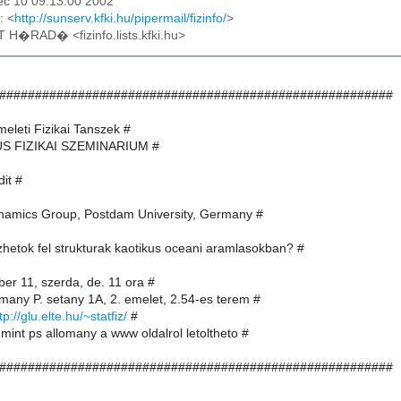
ec 10 09:13:00 2002
: <
http://sunserv.kfki.hu/pipermail/fizinfo/
>
T H�RAD� <fizinfo.lists.kfki.hu>
#######################################################
eleti Fizikai Tanszek #
US FIZIKAI SZEMINARIUM #
it #
namics Group, Postdam University, Germany #
hetok fel strukturak kaotikus oceani aramlasokban? #
er 11, szerda, de. 11 ora #
many P. setany 1A, 2. emelet, 2.54-es terem #
tp://glu.elte.hu/~statfiz/
#
mint ps allomany a www oldalrol letoltheto #
#######################################################