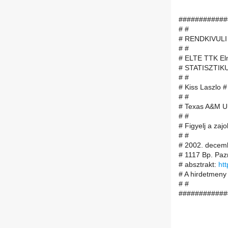
############
# #
# RENDKIVULI
# #
# ELTE TTK Elm
# STATISZTIK
# #
# Kiss Laszlo #
# #
# Texas A&M Uni
# #
# Figyelj a zaj
# #
# 2002. decemb
# 1117 Bp. Paz
# absztrakt:
htt
# A hirdetmeny 
# #
############