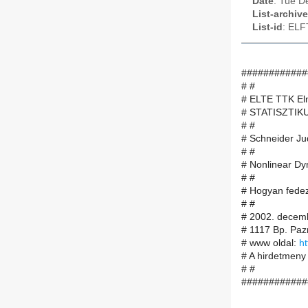
Date
: Tue D
List-archive
List-id
: ELF
############
# #
# ELTE TTK Elm
# STATISZTIK
# #
# Schneider Jud
# #
# Nonlinear Dy
# #
# Hogyan fedez
# #
# 2002. decemb
# 1117 Bp. Paz
# www oldal:
ht
# A hirdetmeny 
# #
############