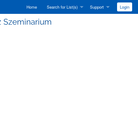
Home
Search for List(s)
Support
Login
Fiz Szeminarium