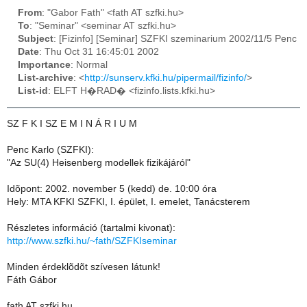
From
: "Gabor Fath" <fath AT szfki.hu>
To
: "Seminar" <seminar AT szfki.hu>
Subject
: [Fizinfo] [Seminar] SZFKI szeminarium 2002/11/5 Penc
Date
: Thu Oct 31 16:45:01 2002
Importance
: Normal
List-archive
: <
http://sunserv.kfki.hu/pipermail/fizinfo/
>
List-id
: ELFT H�RAD� <fizinfo.lists.kfki.hu>
SZ F K I SZ E M I N Á R I U M
Penc Karlo (SZFKI):
"Az SU(4) Heisenberg modellek fizikájáról"
Idõpont: 2002. november 5 (kedd) de. 10:00 óra
Hely: MTA KFKI SZFKI, I. épület, I. emelet, Tanácsterem
Részletes információ (tartalmi kivonat):
http://www.szfki.hu/~fath/SZFKIseminar
Minden érdeklõdõt szívesen látunk!
Fáth Gábor
fath AT szfki.hu