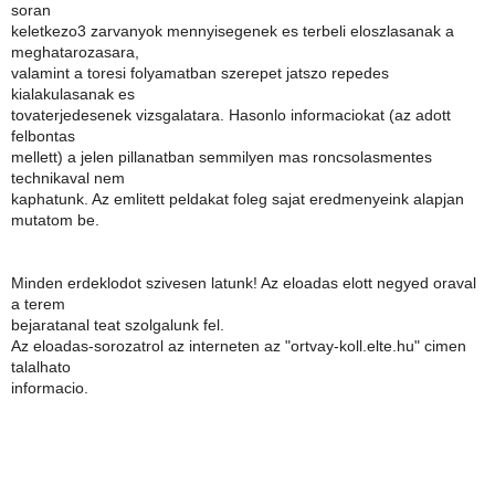
soran
keletkezo3 zarvanyok mennyisegenek es terbeli eloszlasanak a
meghatarozasara,
valamint a toresi folyamatban szerepet jatszo repedes
kialakulasanak es
tovaterjedesenek vizsgalatara. Hasonlo informaciokat (az adott
felbontas
mellett) a jelen pillanatban semmilyen mas roncsolasmentes
technikaval nem
kaphatunk. Az emlitett peldakat foleg sajat eredmenyeink alapjan
mutatom be.
Minden erdeklodot szivesen latunk! Az eloadas elott negyed oraval
a terem
bejaratanal teat szolgalunk fel.
Az eloadas-sorozatrol az interneten az "ortvay-koll.elte.hu" cimen
talalhato
informacio.