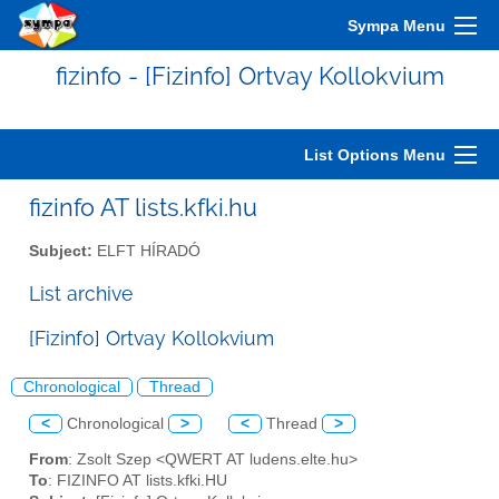
Sympa Menu
fizinfo - [Fizinfo] Ortvay Kollokvium
List Options Menu
fizinfo AT lists.kfki.hu
Subject:
ELFT HÍRADÓ
List archive
[Fizinfo] Ortvay Kollokvium
Chronological
Thread
<
Chronological
>
<
Thread
>
From
: Zsolt Szep <QWERT AT ludens.elte.hu>
To
: FIZINFO AT lists.kfki.HU