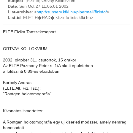
Subject
: [Fizinfo] Ortvay Kollokvium
Date
: Sun Oct 27 11:05:01 2002
List-archive
: <
http://sunserv.kfki.hu/pipermail/fizinfo/
>
List-id
: ELFT H�RAD� <fizinfo.lists.kfki.hu>
ELTE Fizika Tanszekcsoport
------------------------------------------------------------------------
ORTVAY KOLLOKVIUM
2002. oktober 31., csutortok, 15 orakor
Az ELTE Pazmany Peter s. 1/A alatti epuleteben
a foldszinti 0.89-es eloadoban
Borbely Andras
(ELTE Alt. Fiz. Tsz.):
"Rontgen holotomografia"
Kivonatos ismertetes:
A Rontgen holotomografia egy uj kiserleti modszer, amely nemreg
honosodott