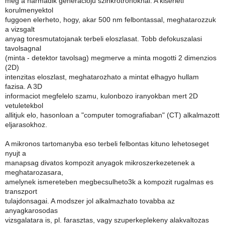
meg a harmadik generacioju szinkrotronoknal. A kiserleti
korulmenyektol
fuggoen elerheto, hogy, akar 500 nm felbontassal, meghatarozzuk
a vizsgalt
anyag toresmutatojanak terbeli eloszlasat. Tobb defokuszalasi
tavolsagnal
(minta - detektor tavolsag) megmerve a minta mogotti 2 dimenzios
(2D)
intenzitas eloszlast, meghatarozhato a mintat elhagyo hullam
fazisa. A 3D
informaciot megfelelo szamu, kulonbozo iranyokban mert 2D
vetuletekbol
allitjuk elo, hasonloan a "computer tomografiaban" (CT) alkalmazott
eljarasokhoz.
A mikronos tartomanyba eso terbeli felbontas kituno lehetoseget
nyujt a
manapsag divatos kompozit anyagok mikroszerkezetenek a
meghatarozasara,
amelynek ismereteben megbecsulheto3k a kompozit rugalmas es
transzport
tulajdonsagai. A modszer jol alkalmazhato tovabba az
anyagkarosodas
vizsgalatara is, pl. farasztas, vagy szuperkeplekeny alakvaltozas