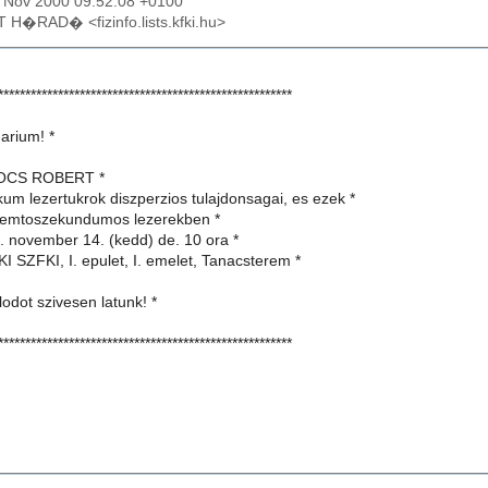
9 Nov 2000 09:52:08 +0100
T H�RAD� <fizinfo.lists.kfki.hu>
******************************************************
arium! *
POCS ROBERT *
ikum lezertukrok diszperzios tulajdonsagai, es ezek *
 femtoszekundumos lezerekben *
. november 14. (kedd) de. 10 ora *
I SZFKI, I. epulet, I. emelet, Tanacsterem *
odot szivesen latunk! *
******************************************************