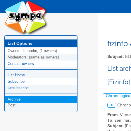
fizinfo
List Options
Owners:
listsadm, (1 owners)
Subject:
EL
Moderators:
(same as owners)
Contact owners
List arc
List Home
[Fizinf
Subscribe
Unsubscribe
Chronologica
Archive
<
Chrono
Post
From
: Viros
To
: seminar 
Subject
: [F