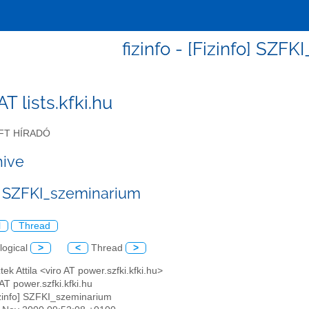
fizinfo - [Fizinfo] SZF
 AT lists.kfki.hu
FT HÍRADÓ
hive
o] SZFKI_szeminarium
l
Thread
logical
>
<
Thread
>
ztek Attila <viro AT power.szfki.kfki.hu>
AT power.szfki.kfki.hu
izinfo] SZFKI_szeminarium