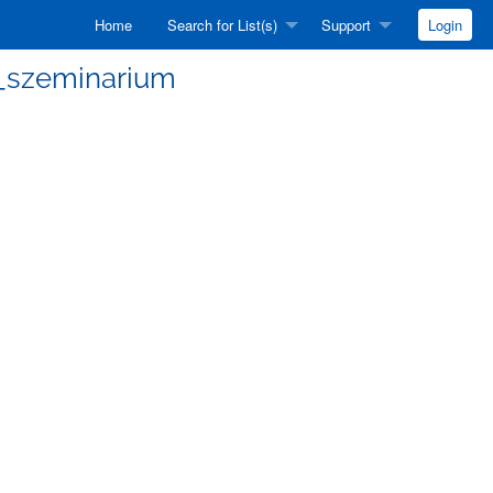
Home
Search for List(s)
Support
Login
KI_szeminarium