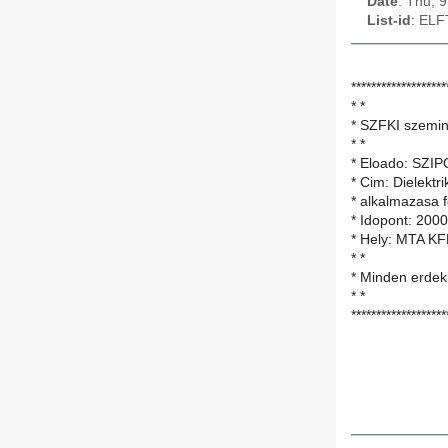
Date
: Thu, 
List-id
: ELF
*******************
* *
* SZFKI szemin
* *
* Eloado: SZI
* Cim: Dielektr
* alkalmazasa
* Idopont: 2000
* Hely: MTA KFK
* *
* Minden erdekl
* *
*******************