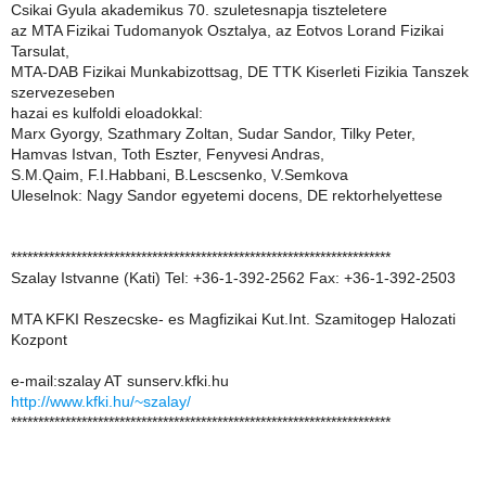
Csikai Gyula akademikus 70. szuletesnapja tiszteletere
az MTA Fizikai Tudomanyok Osztalya, az Eotvos Lorand Fizikai
Tarsulat,
MTA-DAB Fizikai Munkabizottsag, DE TTK Kiserleti Fizikia Tanszek
szervezeseben
hazai es kulfoldi eloadokkal:
Marx Gyorgy, Szathmary Zoltan, Sudar Sandor, Tilky Peter,
Hamvas Istvan, Toth Eszter, Fenyvesi Andras,
S.M.Qaim, F.I.Habbani, B.Lescsenko, V.Semkova
Uleselnok: Nagy Sandor egyetemi docens, DE rektorhelyettese
**********************************************************************
Szalay Istvanne (Kati) Tel: +36-1-392-2562 Fax: +36-1-392-2503
MTA KFKI Reszecske- es Magfizikai Kut.Int. Szamitogep Halozati
Kozpont
e-mail:szalay AT sunserv.kfki.hu
http://www.kfki.hu/~szalay/
**********************************************************************