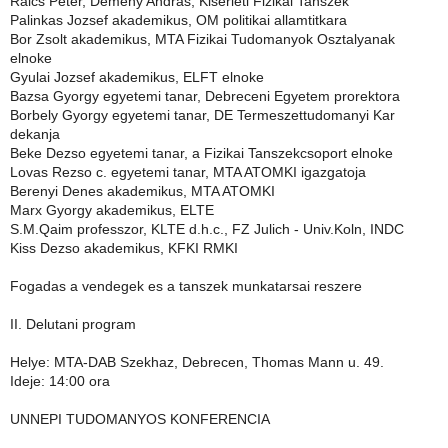
Raics Peter, Demeny Andras, Kiserleti Fizikai Tanszek
Palinkas Jozsef akademikus, OM politikai allamtitkara
Bor Zsolt akademikus, MTA Fizikai Tudomanyok Osztalyanak
elnoke
Gyulai Jozsef akademikus, ELFT elnoke
Bazsa Gyorgy egyetemi tanar, Debreceni Egyetem prorektora
Borbely Gyorgy egyetemi tanar, DE Termeszettudomanyi Kar
dekanja
Beke Dezso egyetemi tanar, a Fizikai Tanszekcsoport elnoke
Lovas Rezso c. egyetemi tanar, MTA ATOMKI igazgatoja
Berenyi Denes akademikus, MTA ATOMKI
Marx Gyorgy akademikus, ELTE
S.M.Qaim professzor, KLTE d.h.c., FZ Julich - Univ.Koln, INDC
Kiss Dezso akademikus, KFKI RMKI
Fogadas a vendegek es a tanszek munkatarsai reszere
II. Delutani program
Helye: MTA-DAB Szekhaz, Debrecen, Thomas Mann u. 49.
Ideje: 14:00 ora
UNNEPI TUDOMANYOS KONFERENCIA