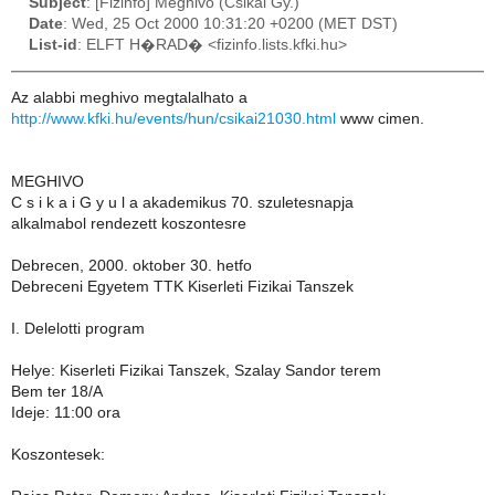
Subject
: [Fizinfo] Meghivo (Csikai Gy.)
Date
: Wed, 25 Oct 2000 10:31:20 +0200 (MET DST)
List-id
: ELFT H�RAD� <fizinfo.lists.kfki.hu>
Az alabbi meghivo megtalalhato a
http://www.kfki.hu/events/hun/csikai21030.html
www cimen.
MEGHIVO
C s i k a i G y u l a akademikus 70. szuletesnapja
alkalmabol rendezett koszontesre
Debrecen, 2000. oktober 30. hetfo
Debreceni Egyetem TTK Kiserleti Fizikai Tanszek
I. Delelotti program
Helye: Kiserleti Fizikai Tanszek, Szalay Sandor terem
Bem ter 18/A
Ideje: 11:00 ora
Koszontesek: