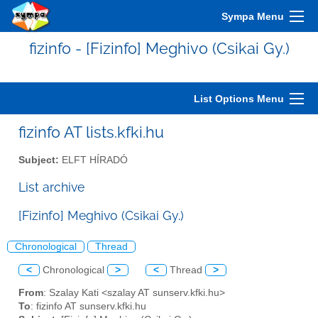
Sympa Menu
fizinfo - [Fizinfo] Meghivo (Csikai Gy.)
List Options Menu
fizinfo AT lists.kfki.hu
Subject:
ELFT HÍRADÓ
List archive
[Fizinfo] Meghivo (Csikai Gy.)
Chronological
Thread
<
Chronological
>
<
Thread
>
From
: Szalay Kati <szalay AT sunserv.kfki.hu>
To
: fizinfo AT sunserv.kfki.hu