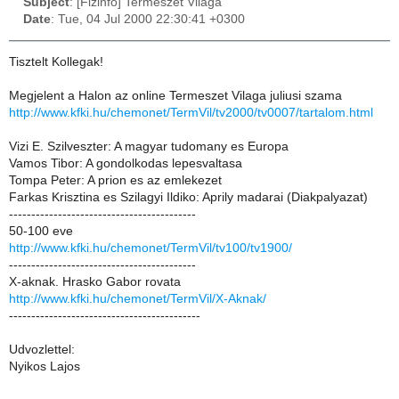
Subject
: [Fizinfo] Termeszet Vilaga
Date
: Tue, 04 Jul 2000 22:30:41 +0300
Tisztelt Kollegak!
Megjelent a Halon az online Termeszet Vilaga juliusi szama
http://www.kfki.hu/chemonet/TermVil/tv2000/tv0007/tartalom.html
Vizi E. Szilveszter: A magyar tudomany es Europa
Vamos Tibor: A gondolkodas lepesvaltasa
Tompa Peter: A prion es az emlekezet
Farkas Krisztina es Szilagyi Ildiko: Aprily madarai (Diakpalyazat)
------------------------------------------
50-100 eve
http://www.kfki.hu/chemonet/TermVil/tv100/tv1900/
------------------------------------------
X-aknak. Hrasko Gabor rovata
http://www.kfki.hu/chemonet/TermVil/X-Aknak/
-------------------------------------------
Udvozlettel:
Nyikos Lajos