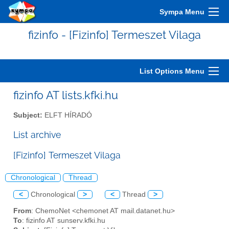
Sympa Menu
fizinfo - [Fizinfo] Termeszet Vilaga
List Options Menu
fizinfo AT lists.kfki.hu
Subject:
ELFT HÍRADÓ
List archive
[Fizinfo] Termeszet Vilaga
Chronological
Thread
<
Chronological
>
<
Thread
>
From
: ChemoNet <chemonet AT mail.datanet.hu>
To
: fizinfo AT sunserv.kfki.hu