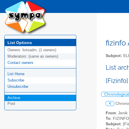
fizinfo
List Options
Owners:
listsadm, (1 owners)
Subject:
EL
Moderators:
(same as owners)
Contact owners
List arc
List Home
[Fizinfo
Subscribe
Unsubscribe
Chronologica
Archive
<
Chrono
Post
From
: Jenik
To
: FIZINF
Subject
: [F