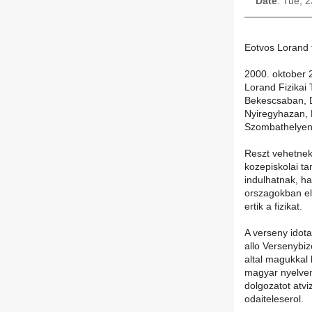
Date
: Tue, 
Eotvos Lorand f
2000. oktober 
Lorand Fizikai 
Bekescsaban, 
Nyiregyhazan, 
Szombathelyen
Reszt vehetnek 
kozepiskolai t
indulhatnak, h
orszagokban el
ertik a fizikat.
A verseny idot
allo Versenybiz
altal magukkal 
magyar nyelven 
dolgozatot atviz
odaiteleserol.