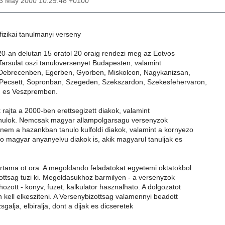
23 May 2000 10:29:48 +0100
izikai tanulmanyi verseny
20-an delutan 15 oratol 20 oraig rendezi meg az Eotvos
Tarsulat oszi tanuloversenyet Budapesten, valamint
Debrecenben, Egerben, Gyorben, Miskolcon, Nagykanizsan,
Pecsett, Sopronban, Szegeden, Szekszardon, Szekesfehervaron,
 es Veszpremben.
rajta a 2000-ben erettsegizett diakok, valamint
anulok. Nemcsak magyar allampolgarsagu versenyzok
anem a hazankban tanulo kulfoldi diakok, valamint a kornyezo
o magyar anyanyelvu diakok is, akik magyarul tanuljak es
artama ot ora. A megoldando feladatokat egyetemi oktatokbol
ottsag tuzi ki. Megoldasukhoz barmilyen - a versenyzok
hozott - konyv, fuzet, kalkulator hasznalhato. A dolgozatot
kell elkesziteni. A Versenybizottsag valamennyi beadott
sgalja, elbiralja, dont a dijak es dicseretek