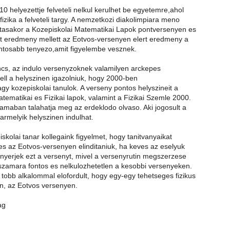
10 helyezettje felveteli nelkul kerulhet be egyetemre,ahol
izika a felveteli targy. A nemzetkozi diakolimpiara meno
ztasakor a Kozepiskolai Matematikai Lapok pontversenyen es
t eredmeny mellett az Eotvos-versenyen elert eredmeny a
ntosabb tenyezo,amit figyelembe vesznek.
incs, az indulo versenyzoknek valamilyen arckepes
ell a helyszinen igazolniuk, hogy 2000-ben
agy kozepiskolai tanulok. A verseny pontos helyszineit a
tematikai es Fizikai lapok, valamint a Fizikai Szemle 2000.
amaban talahatja meg az erdeklodo olvaso. Aki jogosult a
armelyik helyszinen indulhat.
iskolai tanar kollegaink figyelmet, hogy tanitvanyaikat
es az Eotvos-versenyen elinditaniuk, ha keves az eselyuk
nyerjek ezt a versenyt, mivel a versenyrutin megszerzese
szamara fontos es nelkulozhetetlen a kesobbi versenyeken.
tobb alkalommal elofordult, hogy egy-egy tehetseges fizikus
zan, az Eotvos versenyen.
ag