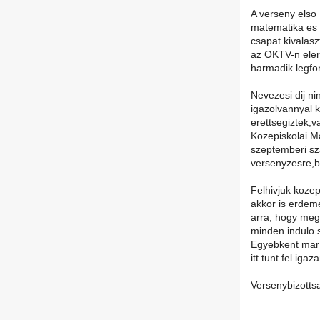
A verseny elso 
matematika es f
csapat kivalas
az OKTV-n eler
harmadik legfo
Nevezesi dij n
igazolvannyal k
erettsegiztek,v
Kozepiskolai Ma
szeptemberi sz
versenyzesre,b
Felhivjuk kozep
akkor is erdem
arra, hogy meg
minden indulo 
Egyebkent mar 
itt tunt fel iga
Versenybizotts