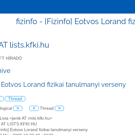
fizinfo - [Fizinfo] Eotvos Lorand 
 AT lists.kfki.hu
FT HÍRADÓ
hive
] Eotvos Lorand fizikai tanulmanyi verseny
l
Thread
logical
>
<
Thread
>
 Livia <jenik AT rmki.kfki.hu>
O AT LISTS.KFKI.HU
izinfo] Eotvos Lorand fizikai tanulmanyi verseny