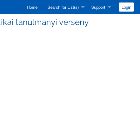
Home
Search for List(s)
Support
Login
fizikai tanulmanyi verseny