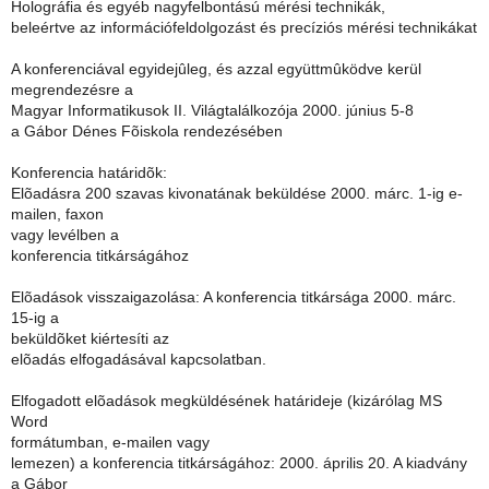
Holográfia és egyéb nagyfelbontású mérési technikák,
beleértve az információfeldolgozást és precíziós mérési technikákat
A konferenciával egyidejûleg, és azzal együttmûködve kerül
megrendezésre a
Magyar Informatikusok II. Világtalálkozója 2000. június 5-8
a Gábor Dénes Fõiskola rendezésében
Konferencia határidõk:
Elõadásra 200 szavas kivonatának beküldése 2000. márc. 1-ig e-
mailen, faxon
vagy levélben a
konferencia titkárságához
Elõadások visszaigazolása: A konferencia titkársága 2000. márc.
15-ig a
beküldõket kiértesíti az
elõadás elfogadásával kapcsolatban.
Elfogadott elõadások megküldésének határideje (kizárólag MS
Word
formátumban, e-mailen vagy
lemezen) a konferencia titkárságához: 2000. április 20. A kiadvány
a Gábor