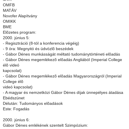
OMFB
MATÁV
Novofer Alapítvány
OMIKK
BME
Elõzetes program:
2000. június 5:
- Regisztráció (8-tól a konferencia végéig)
- 9 óra: Megnyitó és üdvözlõ beszédek
- Gábor Dénes munkásságát méltató tudománytörténeti elõadás
- Gábor Dénes megemlékezõ elõadás Angliából (Imperial College
élõ videó
kapcsolat)
- Gábor Dénes megemlékezõ elõadás Magyarországról (Imperial
College élõ
videó kapcsolat)
- A magyar és nemzetközi Gábor Dénes díjak ünnepélyes átadása
Ebédszünet
Délután: Tudományos elõadások
Este: Fogadás
2000. június 6:
Gábor Dénes emlékének szentelt Szimpózium: