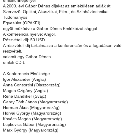
emlékünnepéllyel
A 2000. évi Gábor Dénes díjakat az emlékülésen adják át.
Szervezõ: Optikai, Akusztikai, Film-, és Színháztechnikai
Tudományos
Egyesület (OPAKFI),
együttmûködve a Gábor Dénes Emlékbizottsággal.
A konferencia nyelve: Angol.
Részvételi díj: 50 USD
A részvételi díj tartalmazza a konferencián és a fogadáson való
részvételt,
valamit egy Gábor Dénes
emlék CD-t.
A Konferencia Elnöksége:
Igor Alexander (Anglia)
Anna Consortini (Olaszország)
Magda Czigány (Anglia)
Rene Dändliker (Svájc)
Garay Tóth János (Magyarország)
Herman Ákos (Magyarország)
Horvai György (Magyarország)
Kovács Magda (Magyarország)
Lupkovics Gábor (Magyarország)
Marx György (Magyarország)