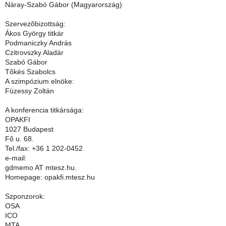
Náray-Szabó Gábor (Magyarország)
Szervezõbizottság:
Ákos György titkár
Podmaniczky András
Czitrovszky Aladár
Szabó Gábor
Tõkés Szabolcs
A szimpózium elnöke:
Füzessy Zoltán
A konferencia titkársága:
OPAKFI
1027 Budapest
Fõ u. 68.
Tel./fax: +36 1 202-0452
e-mail:
gdmemo AT mtesz.hu.
Homepage: opakfi.mtesz.hu
Szponzorok:
OSA
ICO
MTA