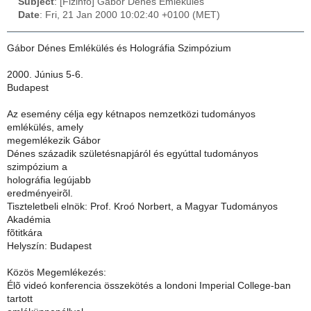
Subject
: [Fizinfo] Gabor Denes Emlekules
Date
: Fri, 21 Jan 2000 10:02:40 +0100 (MET)
Gábor Dénes Emlékülés és Holográfia Szimpózium
2000. Június 5-6.
Budapest
Az esemény célja egy kétnapos nemzetközi tudományos
emlékülés, amely
megemlékezik Gábor
Dénes századik születésnapjáról és egyúttal tudományos
szimpózium a
holográfia legújabb
eredményeirõl.
Tiszteletbeli elnök: Prof. Kroó Norbert, a Magyar Tudományos
Akadémia
fõtitkára
Helyszín: Budapest
Közös Megemlékezés:
Élõ videó konferencia összekötés a londoni Imperial College-ban
tartott