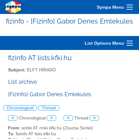
Sympa Menu
fizinfo - [Fizinfo] Gabor Denes Emlekules
List Options Menu
fizinfo AT lists.kfki.hu
Subject:
ELFT HÍRADÓ
List archive
[Fizinfo] Gabor Denes Emlekules
Chronological
Thread
<
Chronological
>
<
Thread
>
From
: sorlei AT rmki.kfki.hu (Zsuzsa Sorlei)
To
: fizinfo AT lists.kfki.hu